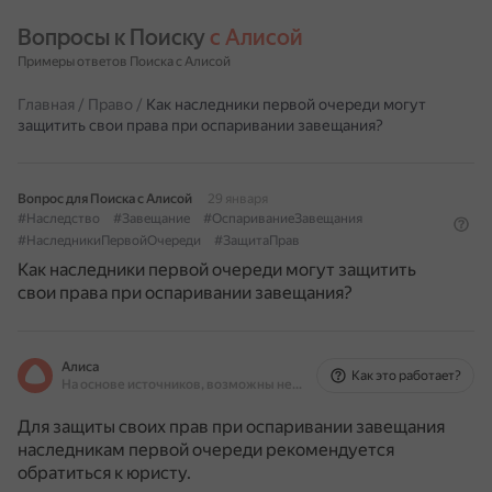
Вопросы к Поиску 
с Алисой
Примеры ответов Поиска с Алисой
Главная
/
Право
/
Как наследники первой очереди могут
защитить свои права при оспаривании завещания?
Вопрос для Поиска с Алисой
29 января
#Наследство
#Завещание
#ОспариваниеЗавещания
#НаследникиПервойОчереди
#ЗащитаПрав
Как наследники первой очереди могут защитить
свои права при оспаривании завещания?
Алиса
Как это работает?
На основе источников, возможны неточности
Для защиты своих прав при оспаривании завещания
наследникам первой очереди рекомендуется
обратиться к юристу.