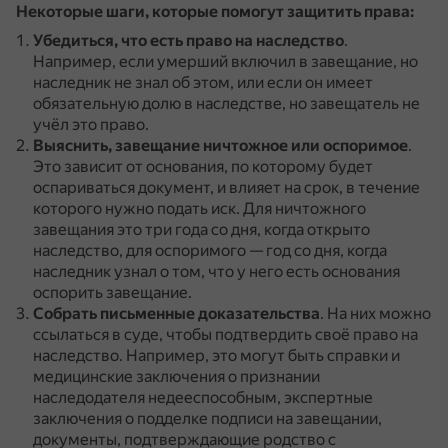
Некоторые шаги, которые помогут защитить права:
Убедиться, что есть право на наследство
.
Например, если умерший включил в завещание, но
наследник не знал об этом, или если он имеет
обязательную долю в наследстве, но завещатель не
учёл это право.
Выяснить, завещание ничтожное или оспоримое
.
Это зависит от основания, по которому будет
оспариваться документ, и влияет на срок, в течение
которого нужно подать иск.
Для ничтожного
завещания это три года со дня, когда открыто
наследство, для оспоримого — год со дня, когда
наследник узнал о том, что у него есть основания
оспорить завещание.
Собрать письменные доказательства
.
На них можно
ссылаться в суде, чтобы подтвердить своё право на
наследство.
Например, это могут быть справки и
медицинские заключения о признании
наследодателя недееспособным, экспертные
заключения о подделке подписи на завещании,
документы, подтверждающие родство с