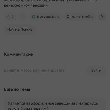
можно обратиться в суд с новым требованием — о
денежной компенсации.
0
blog.domclick.ru
journal.tinkoff.ru
mpc
Найти в Поиске
Комментарии
Войдите, чтобы комментировать
Войти
Ещё по теме
Является ли оформление завещания у нотариуса
услугой или товаром?