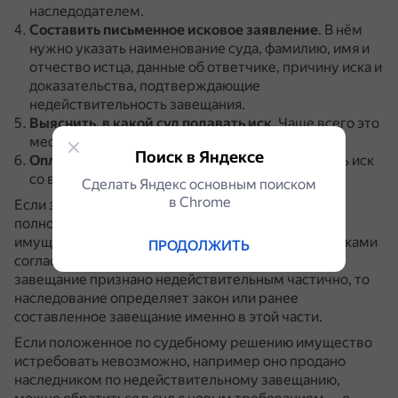
наследодателем.
Составить письменное исковое заявление
.
В нём
нужно указать наименование суда, фамилию, имя и
отчество истца, данные об ответчике, причину иска и
доказательства, подтверждающие
недействительность завещания.
Выяснить, в какой суд подавать иск
.
Чаще всего это
место, где проживает ответчик.
Поиск в Яндексе
Оплатить госпошлину
(300 рублей) и направить иск
со всеми приложениями в суд.
Сделать Яндекс основным поиском
в Сhrome
Если завещание признают недействительным в
полном объёме, то всё перечисленное в нём
имущество будет распределено между наследниками
ПРОДОЛЖИТЬ
согласно установленной законом очереди.
Если
завещание признано недействительным частично, то
наследование определяет закон или ранее
составленное завещание именно в этой части.
Если положенное по судебному решению имущество
истребовать невозможно, например оно продано
наследником по недействительному завещанию,