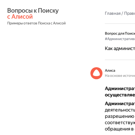
Вопросы к Поиску 
Главная
/
Прав
с Алисой
Примеры ответов Поиска с Алисой
Вопрос для Поиск
#Административ
Как админист
Алиса
На основе источ
Администрат
осуществляе
Администра
деятельность
разрешению 
соответству
обращения в 