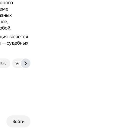
торого
еме.
азных
ное,
обой.
ция касается
я — судебных
t.ru
ru.wikipedia.org
www.vestnik.vsu.ru
scienceforum.ru
Войти