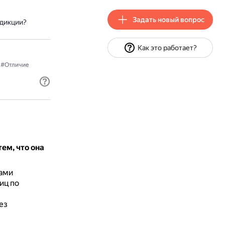
Задать новый вопрос
сдикции?
Как это работает?
#Отличие
ем, что она
ами
иц по
ез