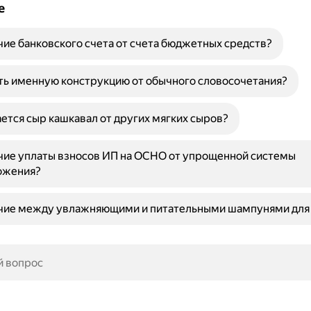
е
чие банковского счета от счета бюджетных средств?
ть именную конструкцию от обычного словосочетания?
ется сыр кашкавал от других мягких сыров?
чие уплаты взносов ИП на ОСНО от упрощенной системы
ожения?
ичие между увлажняющими и питательными шампунями для