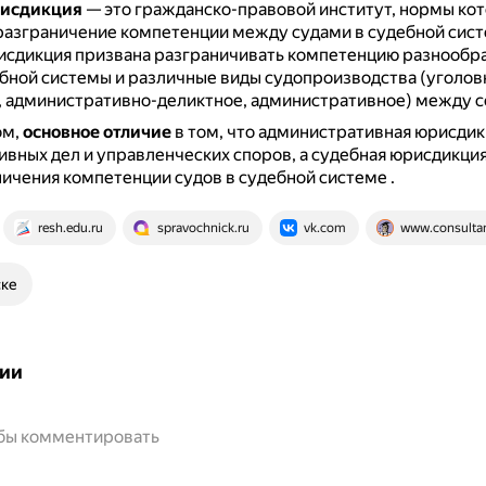
рисдикция
— это гражданско-правовой институт, нормы ко
разграничение компетенции между судами в судебной сист
исдикция призвана разграничивать компетенцию разнообр
бной системы и различные виды судопроизводства (уголов
 административно-деликтное, административное) между с
ом,
основное отличие
в том, что административная юрисдик
вных дел и управленческих споров, а судебная юрисдикци
ничения компетенции судов в судебной системе
.
resh.edu.ru
spravochnick.ru
vk.com
www.consultan
ске
ии
обы комментировать