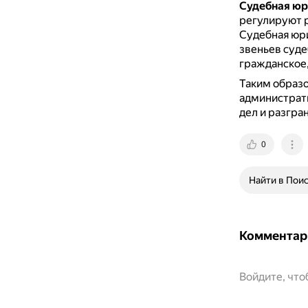
Судебная ю
регулируют 
Судебная юр
звеньев суде
гражданское,
Таким образ
администрати
дел и разгра
0
Найти в Пои
Комментар
Войдите, чт