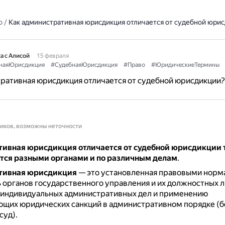
о
/
Как административная юрисдикция отличается от судебной юри
а с Алисой
15 февраля
наяЮрисдикция
#СудебнаяЮрисдикция
#Право
#ЮридическиеТермины
ративная юрисдикция отличается от судебной юрисдикции?
ников, возможны неточности
ивная юрисдикция отличается от судебной юрисдикции т
тся разными органами и по различным делам
.
тивная юрисдикция
— это установленная правовыми норм
 органов государственного управления и их должностных л
индивидуальных административных дел и применению
ющих юридических санкций в административном порядке (б
суд).