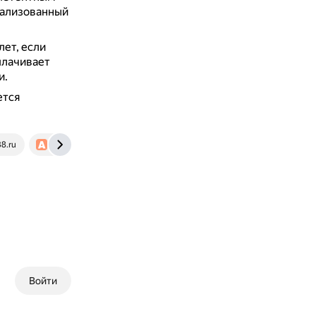
гализованный
лет, если
плачивает
и.
ется
8.ru
www.advgazeta.ru
Войти