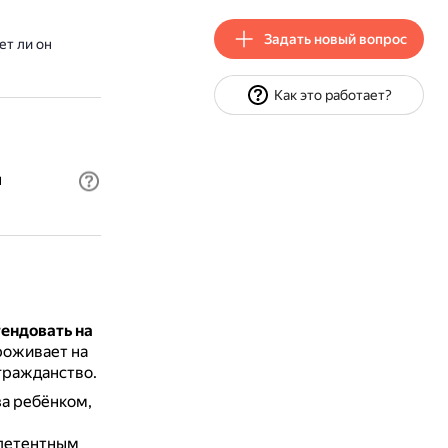
Задать новый вопрос
ет ли он
Как это работает?
н
тендовать на
роживает на
гражданство.
за ребёнком,
мпетентным