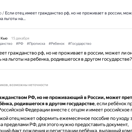
о
/
Если отец имеет гражданство рф, но не проживает в россии, мож
на льготы на…
 Кью
15 декабря
данство
#РФ
#Прописка
#Ребенок
#Государство
еет гражданство рф, но не проживает в россии, может ли о
 на льготы на ребенка, родившегося в другом государстве?
ников, возможны неточности
ражданством РФ, но не проживающий в России, может пре
бёнка, родившегося в другом государстве
, если ребёнок п
оссийской Федерации вместе с отцом и имеет российское 
кой отец может оформить ежемесячное пособие по уходу 
 пределами РФ, для этого нужно предоставить документ,
щий факт рождения и регистрации ребёнка, выданный ко