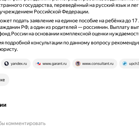
транного государства, переведённый на русский язык и ле
 учреждением Российской Федерации.
ожет подать заявление на единое пособие на ребёнка до 17 
ажданин РФ, а один из родителей — россиянин.
Выплату вы
онд России на основании комплексной оценки нуждаемост
я подробной консультации по данному вопросу рекоменду
 юристу.
yandex.ru
www.garant.ru
www.consultant.ru
upch3
ске
ии
обы комментировать