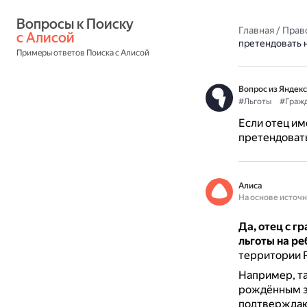
Вопросы к Поиску 
Главная
/
Прав
с Алисой
претендовать 
Примеры ответов Поиска с Алисой
Вопрос из Яндекс
#Льготы
#Граж
Если отец им
претендовать
Алиса
На основе источ
Да, отец с г
льготы на ре
территории Р
Например, та
рождённым за
подтверждаю