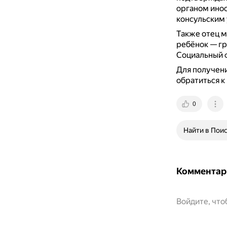
органом инос
консульским
Также отец м
ребёнок — гр
Социальный ф
Для получени
обратиться к
0
Найти в Пои
Комментар
Войдите, чт