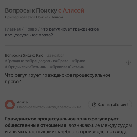
Вопросы к Поиску 
с Алисой
Примеры ответов Поиска с Алисой
Главная
/
Право
/
Что регулирует гражданское
процессуальное право?
Вопрос из Яндекс Кью
22 ноября
#ГражданскоеПроцессуальноеПраво
#Право
#ЮридическиеТермины
#ПравоваяСистема
Что регулирует гражданское процессуальное
право?
Алиса
Как это работает?
На основе источников, возможны неточности
Гражданское процессуальное право регулирует
общественные отношения
, возникающие между судом
и иными участниками судебного производства в ходе