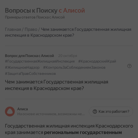
Вопросы к Поиску 
с Алисой
Примеры ответов Поиска с Алисой
Главная
/
Право
/
Чем занимается Государственная жилищная
инспекция в Краснодарском крае?
Вопрос для Поиска с Алисой
20 октября
#ГосударственнаяЖилищнаяИнспекция
#КраснодарскийКрай
#ЖилищноеНадзор
#КонтрольЗаСоблюдениемЗаконов
#ЗащитаПравСобственников
Чем занимается Государственная жилищная
инспекция в Краснодарском крае?
Алиса
Как это работает?
На основе источников, возможны неточности
Государственная жилищная инспекция Краснодарского
края занимается
региональным государственным