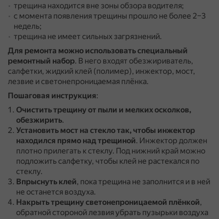
трещина находится вне зоны обзора водителя;
с момента появления трещины прошло не более 2–3
недель;
трещина не имеет сильных загрязнений.
Для ремонта можно использовать специальный
ремонтный набор
.
В него входят обезжириватель,
салфетки, жидкий клей (полимер), инжектор, мост,
лезвие и светонепроницаемая плёнка.
Пошаговая инструкция
:
Очистить трещину от пыли и мелких осколков,
обезжирить
.
Установить мост на стекло так, чтобы инжектор
находился прямо над трещиной
.
Инжектор должен
плотно прилегать к стеклу.
Под нижний край можно
подложить салфетку, чтобы клей не растекался по
стеклу.
Впрыснуть клей
, пока трещина не заполнится и в ней
не останется воздуха.
Накрыть трещину светонепроницаемой плёнкой
,
обратной стороной лезвия убрать пузырьки воздуха