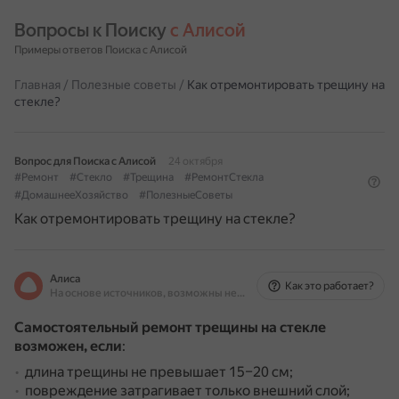
Вопросы к Поиску 
с Алисой
Примеры ответов Поиска с Алисой
Главная
/
Полезные советы
/
Как отремонтировать трещину на
стекле?
Вопрос для Поиска с Алисой
24 октября
#Ремонт
#Стекло
#Трещина
#РемонтСтекла
#ДомашнееХозяйство
#ПолезныеСоветы
Как отремонтировать трещину на стекле?
Алиса
Как это работает?
На основе источников, возможны неточности
Самостоятельный ремонт трещины на стекле
возможен, если
:
длина трещины не превышает 15–20 см;
повреждение затрагивает только внешний слой;