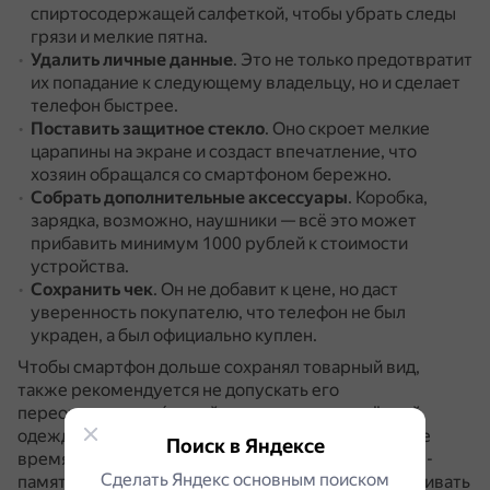
спиртосодержащей салфеткой, чтобы убрать следы
грязи и мелкие пятна.
Удалить личные данные
.
Это не только предотвратит
их попадание к следующему владельцу, но и сделает
телефон быстрее.
Поставить защитное стекло
.
Оно скроет мелкие
царапины на экране и создаст впечатление, что
хозяин обращался со смартфоном бережно.
Собрать дополнительные аксессуары
.
Коробка,
зарядка, возможно, наушники — всё это может
прибавить минимум 1000 рублей к стоимости
устройства.
Сохранить чек
.
Он не добавит к цене, но даст
уверенность покупателю, что телефон не был
украден, а был официально куплен.
Чтобы смартфон дольше сохранял товарный вид,
также рекомендуется не допускать его
переохлаждения (зимой стоит носить под тёплой
одеждой и доставать лишь на непродолжительное
Поиск в Яндексе
время) и перегрева (для этого нужно чистить кэш-
Сделать Яндекс основным поиском
память, удалять ненужные приложения, устанавливать