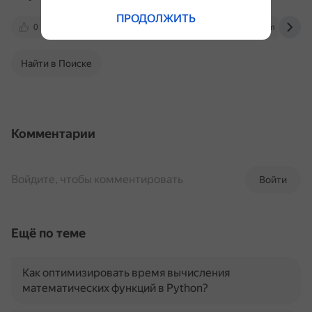
ПРОДОЛЖИТЬ
0
bbs.archlinux.org
www.youtube.com
Найти в Поиске
Комментарии
Войдите, чтобы комментировать
Войти
Ещё по теме
Как оптимизировать время вычисления
математических функций в Python?