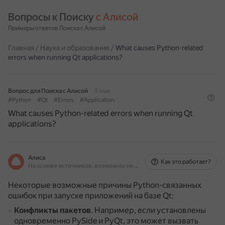
Вопросы к Поиску 
с Алисой
Примеры ответов Поиска с Алисой
Главная
/
Наука и образование
/
What causes Python-related
errors when running Qt applications?
Вопрос для Поиска с Алисой
5 мая
#Python
#Qt
#Errors
#Application
What causes Python-related errors when running Qt
applications?
Алиса
Как это работает?
На основе источников, возможны неточности
Некоторые возможные причины Python-связанных
ошибок при запуске приложений на базе Qt:
Конфликты пакетов
.
Например, если установлены
одновременно PySide и PyQt, это может вызвать