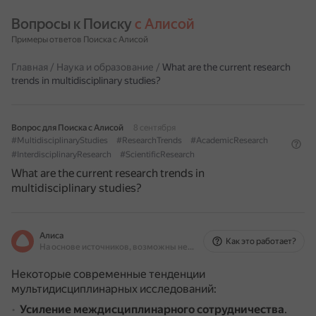
Вопросы к Поиску 
с Алисой
Примеры ответов Поиска с Алисой
Главная
/
Наука и образование
/
What are the current research
trends in multidisciplinary studies?
Вопрос для Поиска с Алисой
8 сентября
#MultidisciplinaryStudies
#ResearchTrends
#AcademicResearch
#InterdisciplinaryResearch
#ScientificResearch
What are the current research trends in
multidisciplinary studies?
Алиса
Как это работает?
На основе источников, возможны неточности
Некоторые современные тенденции
мультидисциплинарных исследований:
Усиление междисциплинарного сотрудничества
.