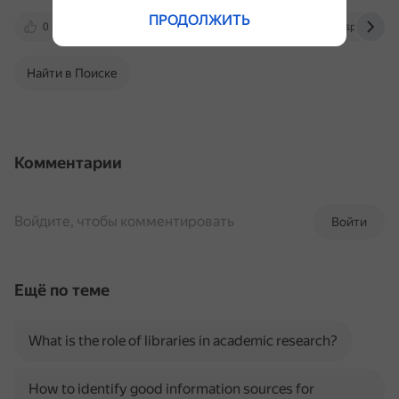
ПРОДОЛЖИТЬ
0
jetir.org
cyberleninka.ru
scispace.com
Найти в Поиске
Комментарии
Войдите, чтобы комментировать
Войти
Ещё по теме
What is the role of libraries in academic research?
How to identify good information sources for