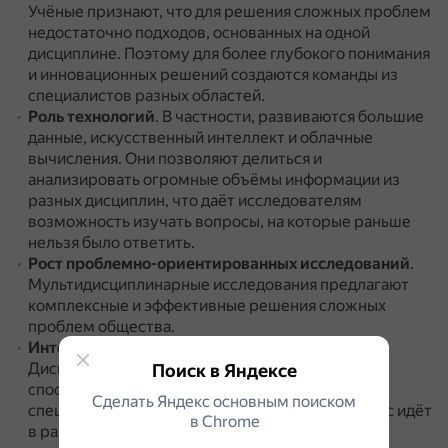
Учёные признают, что для решения сложных проблем
недостаточно подходов, основанных на одной
дисциплине.
Поэтому для более глубокого понимания
и инновационных решений создаются команды из
специалистов разных областей.
Роль технологий
.
В частности, развиваются большие
данные, искусственный интеллект и облачные
вычисления.
Они позволяют делиться и
анализировать огромные объёмы информации из
разных дисциплин, что даёт исследователям
возможность изучать вопросы, на которые раньше
нельзя было ответить.
Рост проблемно-ориентированных исследований
.
Мультидисциплинарные исследования предлагают
комплексные и эффективные решения сложных
проблем общества.
Интеграция исследования и образования
.
Дисциплины объединяются в кластеры, которые
Поиск в Яндексе
способствуют формированию новых учебных
Сделать Яндекс основным поиском
специальностей.
Особенно активно этот процесс идёт
в Сhrome
в рамках естественных и технических наук.