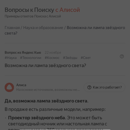
Вопросы к Поиску 
с Алисой
Примеры ответов Поиска с Алисой
Главная
/
Наука и образование
/
Возможна ли лампа звёздного
света?
Вопрос из Яндекс Кью
22 ноября
#Наука
#Технологии
#Космос
#Звёзды
#Свет
Возможна ли лампа звёздного света?
Алиса
Как это работает?
На основе источников, возможны неточности
Да, возможна лампа звёздного света
.
В продаже есть различные модели, например:
Проектор звёздного неба
.
Это может быть
светодиодный ночник или настольная лампа с
вращающимся на 360 градусов проектором.