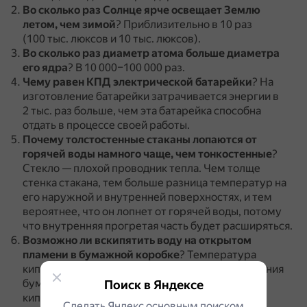
Во сколько раз Солнце ярче освещает Землю
летом, чем зимой
?
Приблизительно в 10 раз
(100 тыс. люксов и 10 тыс. люксов).
Во сколько раз диаметр атома больше диаметра
его ядра
?
В 10 000–100 000 раз.
Чему равен КПД электрической батарейки
?
На
изготовление батарейки затрачивается энергии в
2 тыс. раз больше, чем эта батарейка способна
отдать в процессе своей работы.
Почему толстостенные стаканы лопаются от
горячей воды намного чаще, чем тонкостенные
?
Стекло — плохой проводник тепла.
Чем толще
стенка стакана, тем больше разница температур на
его наружной и внутренней поверхностях, и тем
вероятнее, что он лопнет от горячей воды, потому
что внутренняя прогретая часть будет расширяться.
Возможно ли вскипятить воду на открытом
пламени в бумажной коробке
?
Температура
кипения воды намного ниже температуры горения
бумаги.
Поскольку теплоту пламени забирает
Поиск в Яндексе
кипящая вода, бумага (или картон) не может
Сделать Яндекс основным поиском