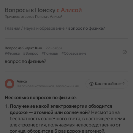
Вопросы к Поиску 
с Алисой
Примеры ответов Поиска с Алисой
Главная
/
Наука и образование
/
вопрос по физике?
Вопрос из Яндекс Кью
22 ноября
#Физика
#Вопрос
#Помощь
#Образование
вопрос по физике?
Алиса
Как это работает?
На основе источников, возможны неточности
Несколько вопросов по физике
:
Получение какой электроэнергии обходится
дороже — атомной или солнечной
?
Несмотря на
бесплатность солнечного света, в настоящее время
электроэнергия, получаемая непосредственно от
солнца, обходится в 5 раз дороже атомной.