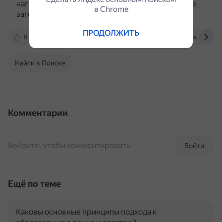
нагреться до нужной температуры и поэтому не
в Сhrome
загорается.
ПРОДОЛЖИТЬ
0
multiurok.ru
nsportal.ru
infourok.ru
Найти в Поиске
Комментарии
Войдите, чтобы комментировать
Войти
Ещё по теме
Каковы основные принципы подхода к