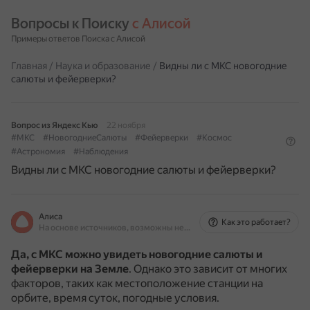
Вопросы к Поиску 
с Алисой
Примеры ответов Поиска с Алисой
Главная
/
Наука и образование
/
Видны ли с МКС новогодние
салюты и фейерверки?
Вопрос из Яндекс Кью
22 ноября
#МКС
#НовогодниеСалюты
#Фейерверки
#Космос
#Астрономия
#Наблюдения
Видны ли с МКС новогодние салюты и фейерверки?
Алиса
Как это работает?
На основе источников, возможны неточности
Да, с МКС можно увидеть новогодние салюты и
фейерверки на Земле
.
Однако это зависит от многих
факторов, таких как местоположение станции на
орбите, время суток, погодные условия.