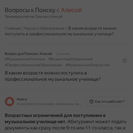
Вопросы к Поиску 
с Алисой
Примеры ответов Поиска с Алисой
Главная
/
Наука и образование
/
В каком возрасте можно
поступить в профессиональное музыкальное училище?
Вопрос для Поиска с Алисой
22 июня
#МузыкальноеУчилище
#ВозрастныеОграничения
#ПрофессиональноеОбразование
#МузыкальноеТворчество
В каком возрасте можно поступить в
профессиональное музыкальное училище?
Алиса
Как это работает?
На основе источников, возможны неточности
Возрастных ограничений для поступления в
музыкальное училище нет
.
Абитуриент может подать
документы как сразу после 9-го или 11-го класса, так и