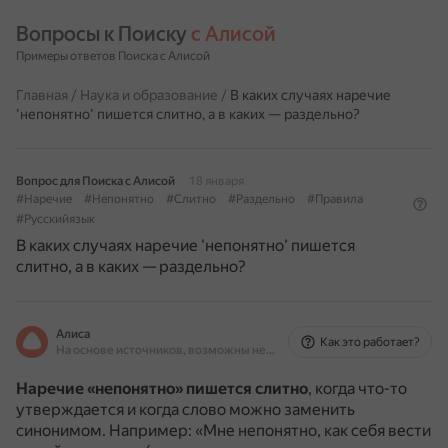
Вопросы к Поиску 
с Алисой
Примеры ответов Поиска с Алисой
Главная
/
Наука и образование
/
В каких случаях наречие
'непонятно' пишется слитно, а в каких — раздельно?
Вопрос для Поиска с Алисой
18 января
#Наречие
#Непонятно
#Слитно
#Раздельно
#Правила
#Русскийязык
В каких случаях наречие 'непонятно' пишется
слитно, а в каких — раздельно?
Алиса
Как это работает?
На основе источников, возможны неточности
Наречие «непонятно» пишется слитно
, когда что-то
утверждается и когда слово можно заменить
синонимом.
Например: «Мне непонятно, как себя вести