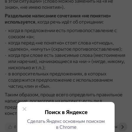
в этой ситуации» (слово можно заменить на «я не
знаю», «не имею понятия»).
Раздельное написание
сочетания «не понятно»
используется
, когда речь идёт об отрицании:
когда в предложении есть противопоставление с
союзом «а»;
когда перед «не понятно» стоят слова «отнюдь»,
«далеко», «ничуть» (скрытое противопоставление);
когда при слове есть зависимые слова (местоимения
или наречия), начинающиеся на «ни-» (нигде, никому,
нисколько и т.п.);
в вопросительных предложениях, в которых
содержится предположение с использованием
частиц «ли» и «бы».
Таким образом, проще всего определить правильное
написание, посмотрев на контекст: есть ли в
предложении противопоставление, различные
Поиск в Яндексе
конструкции, усиливающие отрицание.
Сделать Яндекс основным поиском
в Сhrome
0
www.kp.ru
vk.com
obrazovaka.ru