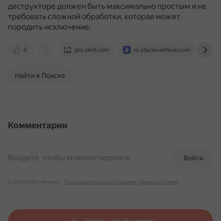
деструкторе должен быть максимально простым и не
требовать сложной обработки, которая может
породить исключение.
0
pro-prof.com
ru.stackoverflow.com
w
Найти в Поиске
Комментарии
Войдите, чтобы комментировать
Войти
© 2026 ООО «Яндекс»
Пользовательское соглашение
Связаться с нами