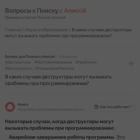
Вопросы к Поиску 
с Алисой
Примеры ответов Поиска с Алисой
Главная
/
Наука и образование
/
В каких случаях деструкторы
могут вызывать проблемы при программировании?
Вопрос для Поиска с Алисой
9 февраля
#Деструкторы
#Программирование
#Проблемы
#Безопасность
#УправлениеПамятью
В каких случаях деструкторы могут вызывать
проблемы при программировании?
Алиса
Как это работает?
На основе источников, возможны неточности
Некоторые случаи, когда деструкторы могут
вызывать проблемы при программировании:
Аварийное завершение работы программы
.
Это