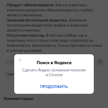
Продукт обмена веществ
.
Как и у животных,
конечным продуктом обмена веществ у грибов
является мочевина.
Запасное питательное вещество
.
Запасным
питательным веществом грибов и животных
является гликоген.
Отсутствие пластид
.
В клетках грибов, как и
животных, отсутствуют пластиды: хлоропласты,
лейкопласты, хромопласты.
Они встречаются только
в клетках растений.
0
www.bolshoyvopros.ru
Поиск в Яндексе
studarium.ru
Сделать Яндекс основным поиском
Найти в Поиске
в Сhrome
ПРОДОЛЖИТЬ
Комментарии