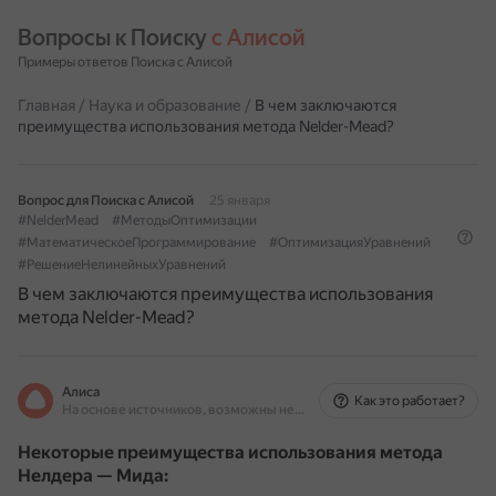
Вопросы к Поиску 
с Алисой
Примеры ответов Поиска с Алисой
Главная
/
Наука и образование
/
В чем заключаются
преимущества использования метода Nelder-Mead?
Вопрос для Поиска с Алисой
25 января
#NelderMead
#МетодыОптимизации
#МатематическоеПрограммирование
#ОптимизацияУравнений
#РешениеНелинейныхУравнений
В чем заключаются преимущества использования
метода Nelder-Mead?
Алиса
Как это работает?
На основе источников, возможны неточности
Некоторые преимущества использования метода
Нелдера — Мида: