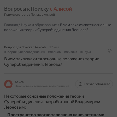
Вопросы к Поиску 
с Алисой
Примеры ответов Поиска с Алисой
Главная
/
Наука и образование
/
В чем заключаются основные
положения теории Суперобъединения Леонова?
Вопрос для Поиска с Алисой
27 мая
#ТеорияСуперобъединения
#Леонов
#Физика
#Наука
В чем заключаются основные положения теории
Суперобъединения Леонова?
Алиса
Как это работает?
На основе источников, возможны неточности
Некоторые основные положения теории
Суперобъединения, разработанной Владимиром
Леоновым:
Пространство плотно заполнено наночастицами