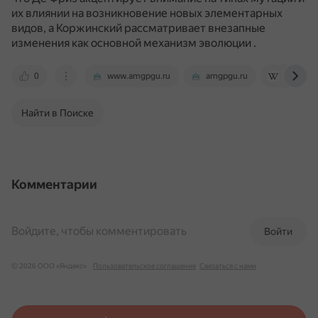
их влиянии на возникновение новых элементарных
видов, а Коржинский рассматривает внезапные
изменения как основной механизм эволюции
.
0
www.amgpgu.ru
amgpgu.ru
ru.wikipe
Найти в Поиске
Комментарии
Войдите, чтобы комментировать
Войти
© 2026 ООО «Яндекс»
Пользовательское соглашение
Связаться с нами