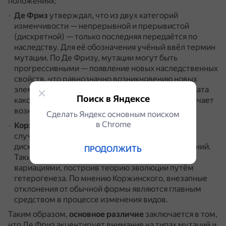
положениях:
Де Фриз
утверждал, что из двух категорий
изменчивости — непрерывной и прерывистой
(дискретной) — только последняя передаётся по
наследству.
Для её обозначения учёный ввёл термин
мутации.
По Де Фризу, мутации могут быть
прогрессивными — появление новых наследственных
свойств, что равнозначно возникновению новых
элементарных видов, или регрессивными — утрата
Поиск в Яндексе
какого-либо из существующих свойств, что означает
возникновение разновидностей.
Сделать Яндекс основным поиском
в Сhrome
Коржинский
описал большое число доказанных
случаев внезапного возникновения единичных
дискретных наследственных изменений у растений.
ПРОДОЛЖИТЬ
Такие изменения он назвал гетерогенными
вариациями, построив теорию эволюции путём
гетерогенеза.
По мнению Коржинского, внезапные
отклонения от обычной формы являются главным
средством в процессе изменения видов.
Таким образом,
основное различие
заключается в том,
что Де Фриз акцентирует внимание на типах мутаций и