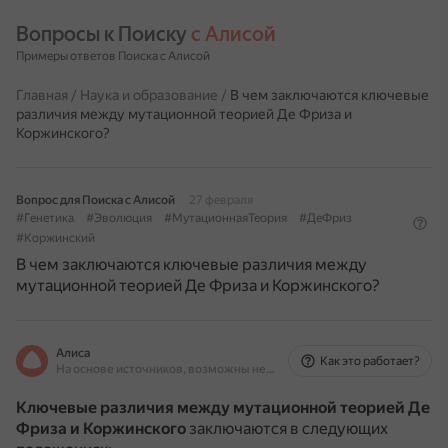
Вопросы к Поиску 
с Алисой
Примеры ответов Поиска с Алисой
Главная
/
Наука и образование
/
В чем заключаются ключевые
различия между мутационной теорией Де Фриза и
Коржинского?
Вопрос для Поиска с Алисой
27 февраля
#Генетика
#Эволюция
#МутационнаяТеория
#ДеФриз
#Коржинский
В чем заключаются ключевые различия между
мутационной теорией Де Фриза и Коржинского?
Алиса
Как это работает?
На основе источников, возможны неточности
Ключевые различия между мутационной теорией Де
Фриза и Коржинского
заключаются в следующих