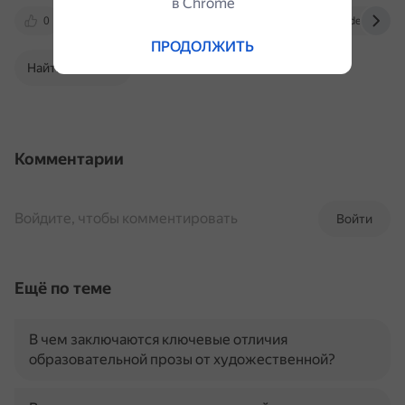
в Сhrome
0
vc.ru
www.omelchak.com
deziiign.c
ПРОДОЛЖИТЬ
Найти в Поиске
Комментарии
Войдите, чтобы комментировать
Войти
Ещё по теме
В чем заключаются ключевые отличия
образовательной прозы от художественной?