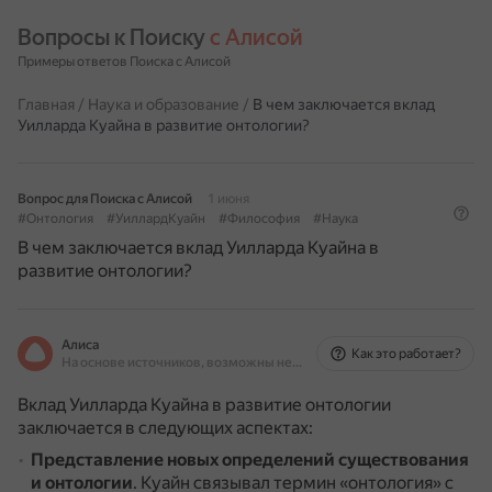
Вопросы к Поиску 
с Алисой
Примеры ответов Поиска с Алисой
Главная
/
Наука и образование
/
В чем заключается вклад
Уилларда Куайна в развитие онтологии?
Вопрос для Поиска с Алисой
1 июня
#Онтология
#УиллардКуайн
#Философия
#Наука
В чем заключается вклад Уилларда Куайна в
развитие онтологии?
Алиса
Как это работает?
На основе источников, возможны неточности
Вклад Уилларда Куайна в развитие онтологии
заключается в следующих аспектах:
Представление новых определений существования
и онтологии
.
Куайн связывал термин «онтология» с