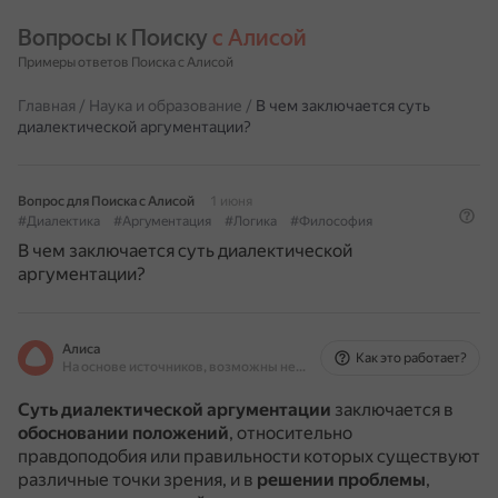
Вопросы к Поиску 
с Алисой
Примеры ответов Поиска с Алисой
Главная
/
Наука и образование
/
В чем заключается суть
диалектической аргументации?
Вопрос для Поиска с Алисой
1 июня
#Диалектика
#Аргументация
#Логика
#Философия
В чем заключается суть диалектической
аргументации?
Алиса
Как это работает?
На основе источников, возможны неточности
Суть диалектической аргументации
заключается в
обосновании положений
, относительно
правдоподобия или правильности которых существуют
различные точки зрения, и в
решении проблемы
,