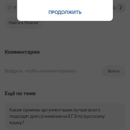
0
litmir.club
azbyka.ru
library.lgaki.info
ПРОДОЛЖИТЬ
Найти в Поиске
Комментарии
Войдите, чтобы комментировать
Войти
Ещё по теме
Какие приемы аргументации лучше всего
подходят для сочинения на ЕГЭ по русскому
языку?