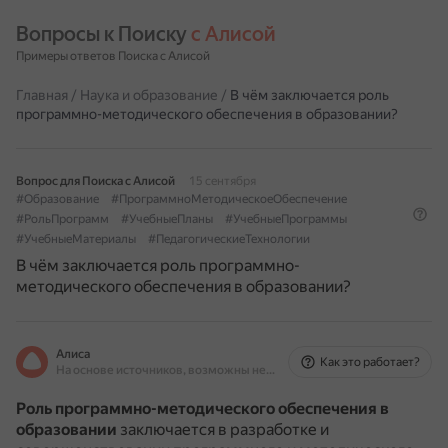
Вопросы к Поиску 
с Алисой
Примеры ответов Поиска с Алисой
Главная
/
Наука и образование
/
В чём заключается роль
программно-методического обеспечения в образовании?
Вопрос для Поиска с Алисой
15 сентября
#Образование
#ПрограммноМетодическоеОбеспечение
#РольПрограмм
#УчебныеПланы
#УчебныеПрограммы
#УчебныеМатериалы
#ПедагогическиеТехнологии
В чём заключается роль программно-
методического обеспечения в образовании?
Алиса
Как это работает?
На основе источников, возможны неточности
Роль программно-методического обеспечения в
образовании
заключается в разработке и