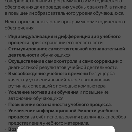
совершенствовании программного и методического
обеспечения для проведения учебных занятий, а также
в повышении образовательного уровня обучающихся.
Некоторые аспекты роли программно-методического
обеспечения:
Индивидуализация и дифференциация учебного
процесса
при сохранении его целостности.
Стимулирование самостоятельной познавательной
деятельности
обучающихся.
Осуществление самоконтроля и самокоррекции
с
диагностикой результатов учебной деятельности.
Высвобождение учебного времени
без ущерба
качеству усвоения знаний за счёт выполнения
рутинных операций с помощью компьютера.
Усиление мотивации обучения
и повышение
автономии обучающихся.
Повышение осознанности учебного процесса
.
Увеличение информационной ёмкости учебного
процесса
за счёт использования различных способов
представления учебного материала.
Возможность осуществления творческой и