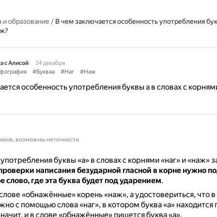
 и образование
/
В чем заключается особенность употребления букв
аж?
а с Алисой
24 декабря
фография
#Букваа
#Наг
#Наж
ается особенность употребления буквы а в словах с корнями
ников, возможны неточности
употребления буквы «а» в словах с корнями «наг» и «наж» з
проверки написания безударной гласной в корне нужно п
 слово, где эта буква будет под ударением
.
слове «обнажённые» корень «наж», а удостовериться, что в
ожно с помощью слова «наг», в котором буква «а» находится 
начит, и в слове «обнажённые» пишется буква «а».