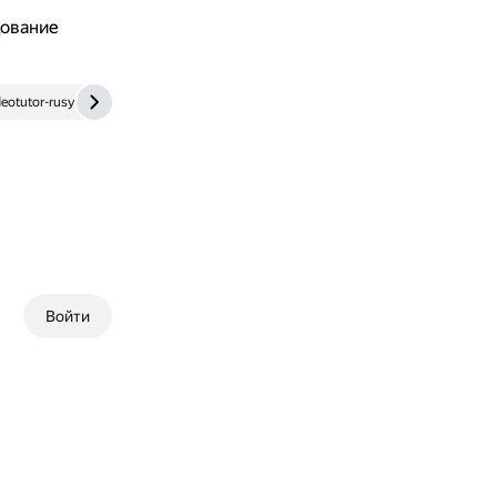
дование
deotutor-rusyaz.ru
otvet.mail.ru
Войти