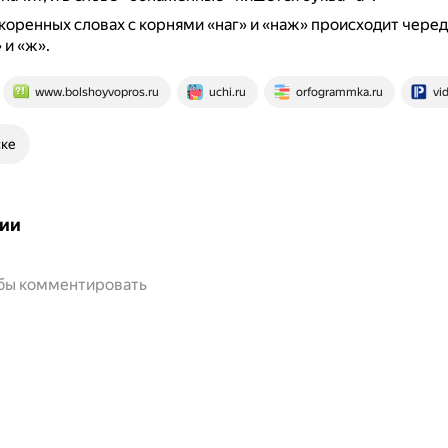
коренных словах с корнями «наг» и «наж» происходит чере
 и «ж».
www.bolshoyvopros.ru
uchi.ru
orfogrammka.ru
vi
ске
ии
обы комментировать