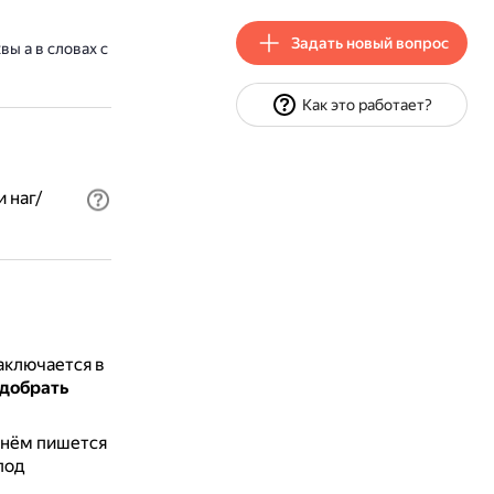
Задать новый вопрос
ы а в словах с
Как это работает?
 наг/
аключается в
одобрать
 нём пишется
под