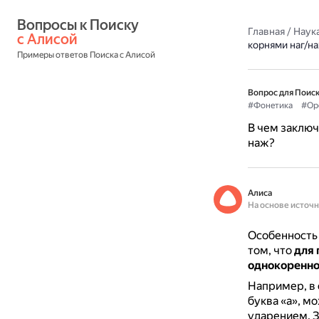
Вопросы к Поиску 
Главная
/
Наука
с Алисой
корнями наг/н
Примеры ответов Поиска с Алисой
Вопрос для Поиск
#Фонетика
#Ор
В чем заключ
наж?
Алиса
На основе источ
Особенность 
том, что
для 
однокоренное
Например, в 
буква «а», м
ударением.
З