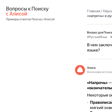
Вопросы к Поиску 
Главная
/
Наука
с Алисой
«напрочь» в ру
Примеры ответов Поиска с Алисой
Вопрос для Поиск
#РусскийЯзык
#
В чем заключ
языке?
Алиса
На основе источ
«Напрочь»
— 
«окончатель
Некоторые о
Правописа
мягкий знак