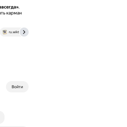
авсегда»
.
ать карман
ru.wiktionary.org
gramota.ru
Войти