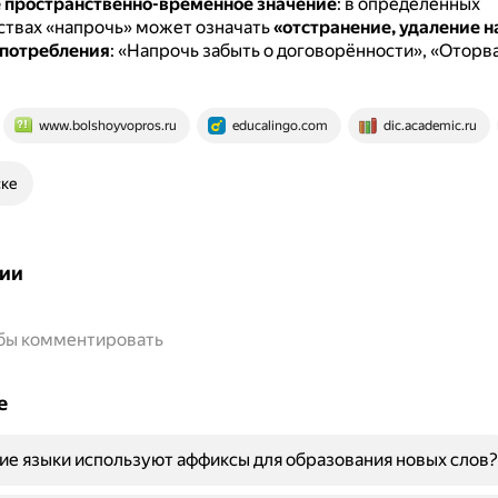
 пространственно-временное значение
: в определённых
ствах «напрочь» может означать
«отстранение, удаление н
потребления
: «Напрочь забыть о договорённости», «Оторв
www.bolshoyvopros.ru
educalingo.com
dic.academic.ru
ске
ии
обы комментировать
е
ие языки используют аффиксы для образования новых слов?