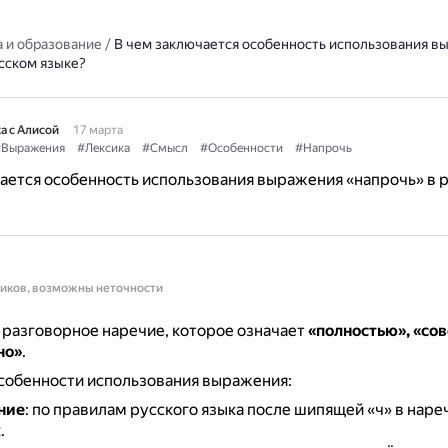
 и образование
/
В чем заключается особенность использования в
сском языке?
а с Алисой
17 марта
Выражения
#Лексика
#Смысл
#Особенности
#Напрочь
ается особенность использования выражения «напрочь» в 
ников, возможны неточности
разговорное наречие, которое означает
«полностью», «сов
но»
.
собенности использования выражения:
ние
: по правилам русского языка после шипящей «ч» в наре
.