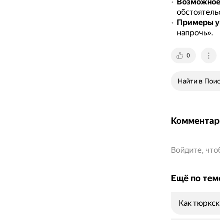
Возможное
обстоятель
Примеры у
напрочь».
0
Найти в Пои
Комментар
Войдите, чт
Ещё по тем
Как тюркск