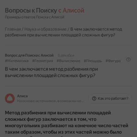
Вопросы к Поиску 
с Алисой
Примеры ответов Поиска с Алисой
Главная
/
Наука и образование
/
В чем заключается метод
разбиения при вычислении площадей сложных фигур?
Вопрос для Поиска с Алисой
8 декабря
#Математика
#Геометрия
#Вычисление
#Площадь
#Фигура
В чем заключается метод разбиения при
вычислении площадей сложных фигур?
Алиса
Как это работает?
На основе источников, возможны неточности
Метод разбиения при вычислении площадей
сложных фигур заключается в том, что
многоугольник разбивают на конечное число частей
таким образом, чтобы из этих частей можно было