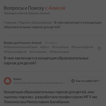
Вопросы к Поиску 
с Алисой
Примеры ответов Поиска с Алисой
Главная
/
Наука и образование
/
В чем заключается концепция
образовательных парков для детей?
Вопрос для Поиска с Алисой
20 марта
#ОбразовательныеПарки
#Дети
#Концепция
#РазвитиеДетей
#ОбучениеДетей
#Инновации
#Образование
В чем заключается концепция образовательных
парков для детей?
Алиса
Как это работает?
На основе источников, возможны неточности
Концепция образовательных парков для детей, или
«школы-парков», разработана профессором МГУ им.
Ломоносова Милославом Балабаном.