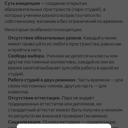
Суть концепции
— создание открытых
образовательных пространств (парк-студий), в
которых ученики разного возраста учатся по
собственному желанию и без ограничений по времени.
Некоторые особенности концепции:
Отсутствие обязательных уроков
.
Каждый ученик
имеет право уйти из любого пространства, равно как
и прийти в него.
Свобода выбора
.
Ученики не делятся на классы или
другие постоянные коллективы, каждый из них во
время занятий выбирает для себя работу в одной из
студий.
Работа студий в двух режимах
.
Часть времени — для
своих постоянных членов, другую часть — для
клиентов.
Отсутствие аттестации
.
Парк не выдаёт
традиционных аттестатов или дипломов, но
стандартный аттестат может быть получен учеником
по результатам внешней проверки (экзамена).
Социализация
.
Основа методики — социализация,
каждому даётся возможность показать другим, что