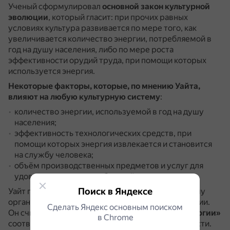
Ученый сформулировал
основной закон культурной
эволюции
, который гласит: при прочих равных
условиях культура развивается по мере того, как
увеличивается количество энергии, потребляемой в
год на душу населения, либо по мере роста
эффективности орудий труда, при помощи которых
используется энергия.
Некоторые факторы, которые, по мнению Уайта,
влияют на любую культурную систему
:
количество энергии, используемой в год на душу
населения;
эффективность технологических средств, при
помощи которых энергия извлекается и становится
на службу человека;
объём производственных предметов и услуг для
удовлетворения потребностей человека.
Поиск в Яндексе
Уайт предлагал рассматривать культуру как форму
организации и систему по преобразованию энергии.
Сделать Яндекс основным поиском
Он считал, что
каждому способу «обуздания энергии»
в Сhrome
соответствуют определённые культурные ценности.