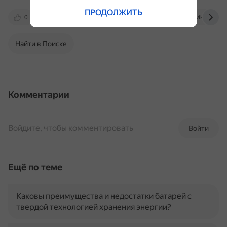
ПРОДОЛЖИТЬ
0
cyberleninka.ru
fikio.ru
ru.wikipedia.o
Найти в Поиске
Комментарии
Войдите, чтобы комментировать
Войти
Ещё по теме
Каковы преимущества и недостатки батарей с
твердой технологией хранения энергии?