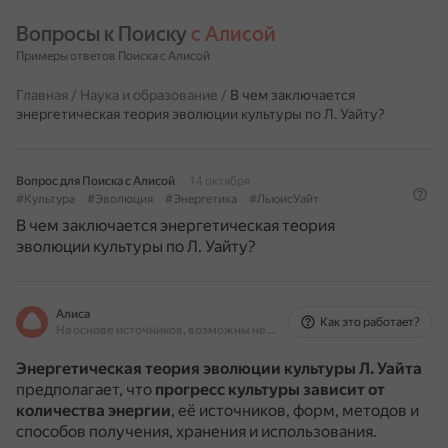
Вопросы к Поиску 
с Алисой
Примеры ответов Поиска с Алисой
Главная
/
Наука и образование
/
В чем заключается
энергетическая теория эволюции культуры по Л. Уайту?
Вопрос для Поиска с Алисой
14 октября
#Культура
#Эволюция
#Энергетика
#ЛьюисУайт
В чем заключается энергетическая теория
эволюции культуры по Л. Уайту?
Алиса
Как это работает?
На основе источников, возможны неточности
Энергетическая теория эволюции культуры Л. Уайта
предполагает, что
прогресс культуры зависит от
количества энергии
, её источников, форм, методов и
способов получения, хранения и использования.