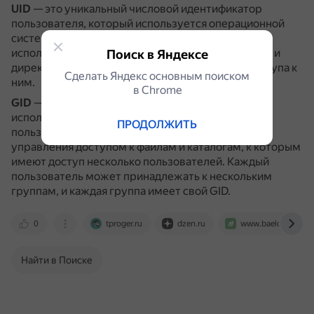
UID
— это уникальный числовой идентификатор
пользователя, который используется операционной
системой для идентификации пользователя.
Он
используется для определения владельца файлов и
Поиск в Яндексе
директорий в системе, а также для контроля доступа к
Сделать Яндекс основным поиском
ним.
в Сhrome
GID
— это идентификатор группы, который
используется для идентификации группы
ПРОДОЛЖИТЬ
пользователей в системе.
Он используется для
управления доступом к файлам и каталогам, к которым
имеют доступ несколько пользователей.
Каждый
пользователь может принадлежать к нескольким
группам, и каждая группа имеет свой GID.
0
tproger.ru
dzen.ru
www.baeldung.co
Найти в Поиске