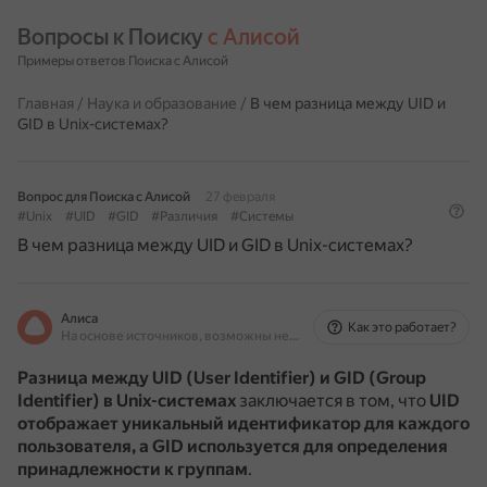
Вопросы к Поиску 
с Алисой
Примеры ответов Поиска с Алисой
Главная
/
Наука и образование
/
В чем разница между UID и
GID в Unix-системах?
Вопрос для Поиска с Алисой
27 февраля
#Unix
#UID
#GID
#Различия
#Системы
В чем разница между UID и GID в Unix-системах?
Алиса
Как это работает?
На основе источников, возможны неточности
Разница между UID (User Identifier) и GID (Group
Identifier) в Unix-системах
заключается в том, что
UID
отображает уникальный идентификатор для каждого
пользователя, а GID используется для определения
принадлежности к группам
.