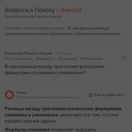
Вопросы к Поиску 
с Алисой
Примеры ответов Поиска с Алисой
Главная
/
Наука и образование
/
В чем разница между
тригонометрическими формулами сложения и умножения?
Вопрос для Поиска с Алисой
27 января
#Тригонометрия
#Формулы
#Сложение
#Умножение
В чем разница между тригонометрическими
формулами сложения и умножения?
Алиса
Как это работает?
На основе источников, возможны неточности
Разница между тригонометрическими формулами
сложения и умножения
заключается в том, что они
решают разные задачи.
Формулы сложения
позволяют выразить