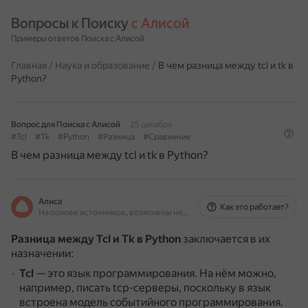
Вопросы к Поиску 
с Алисой
Примеры ответов Поиска с Алисой
Главная
/
Наука и образование
/
В чем разница между tcl и tk в
Python?
Вопрос для Поиска с Алисой
25 декабря
#Tcl
#Tk
#Python
#Разница
#Сравнение
В чем разница между tcl и tk в Python?
Алиса
Как это работает?
На основе источников, возможны неточности
Разница между Tcl и Tk в Python
заключается в их
назначении:
Tcl
— это язык программирования.
На нём можно,
например, писать tcp-серверы, поскольку в язык
встроена модель событийного программирования.