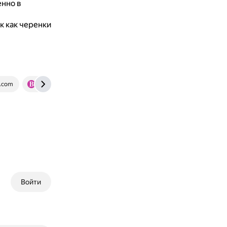
нно в
к как черенки
.com
www.bhg.com
Войти