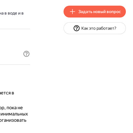
Задать новый вопрос
 в воде и в
Как это работает?
ется в
р, пока не
 минимальных
организовать