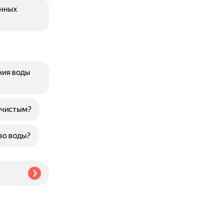
енных
ния воды
 чистым?
во воды?