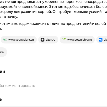
 в почве
предполагает укоренение черенков непосредстве
ируемой почвенной смеси.
Этот метод обеспечивает более
 среду для развития корней.
Он требует меньше усилий, та
т в почву.
этими методами зависит от личных предпочтений и целей
.
www.youngplant.cn
dzen.ru
www.botanichka.ru
vk
ске
ии
обы комментировать
е