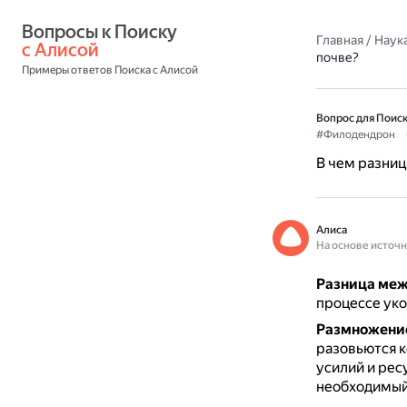
Вопросы к Поиску 
Главная
/
Наука
с Алисой
почве?
Примеры ответов Поиска с Алисой
Вопрос для Поиск
#Филодендрон
В чем разниц
Алиса
На основе источ
Разница меж
процессе уко
Размножение
разовьются 
усилий и рес
необходимый 