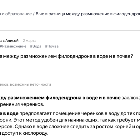
 и образование
/
В чем разница между размножением филодендрона
а с Алисой
2 марта
#Размножение
#Вода
#Почва
а между размножением филодендрона в воде и в почве?
ников, возможны неточности
ду размножением филодендрона в воде и в почве
заключа
ренения черенков.
 в воде
предполагает помещение черенков в воду до тех по
корни.
Этот метод удобен для начинающих, так как требует
урсов.
Однако в воде сложнее следить за ростом корней и 
доступ к кислороду.