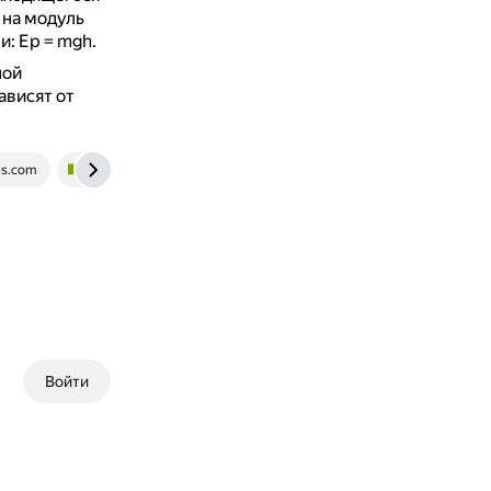
 на модуль
и: Ep = mgh.
ной
ависят от
ms.com
www.yaklass.ru
Войти