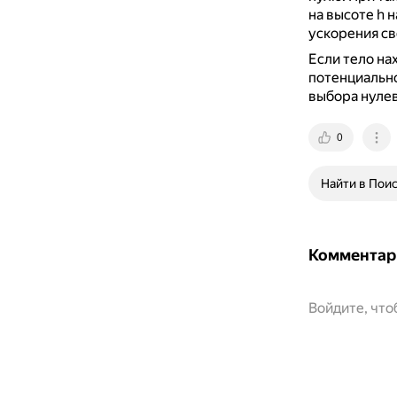
на высоте h 
ускорения св
Если тело на
потенциальн
выбора нулев
0
Найти в Пои
Комментар
Войдите, чт