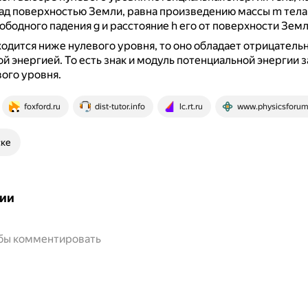
над поверхностью Земли, равна произведению массы m тела
ободного падения g и расстояние h его от поверхности Земл
ходится ниже нулевого уровня, то оно обладает отрицатель
ой энергией.
То есть знак и модуль потенциальной энергии з
ого уровня.
foxford.ru
dist-tutor.info
lc.rt.ru
www.physicsforu
ске
ии
обы комментировать