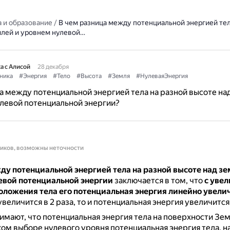
 и образование
/
В чем разница между потенциальной энергией тел
млей и уровнем нулевой…
а с Алисой
28 декабря
ника
#Энергия
#Тело
#Высота
#Земля
#НулеваяЭнергия
а между потенциальной энергией тела на разной высоте на
левой потенциальной энергии?
ников, возможны неточности
ду потенциальной энергией тела на разной высоте над зе
евой потенциальной энергии
заключается в том, что
с уве
оложения тела его потенциальная энергия линейно увели
величится в 2 раза, то и потенциальная энергия увеличится 
мают, что потенциальная энергия тела на поверхности Зе
ком выборе нулевого уровня потенциальная энергия тела, 