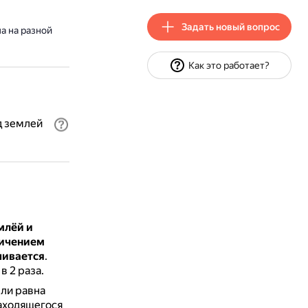
Задать новый вопрос
а на разной
Как это работает?
д землей
млёй и
личением
чивается
.
в 2 раза.
мли равна
находящегося