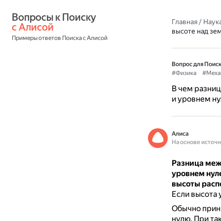
Вопросы к Поиску 
Главная
/
Наука
с Алисой
высоте над зе
Примеры ответов Поиска с Алисой
Вопрос для Поиск
#Физика
#Меха
В чем разниц
и уровнем ну
Алиса
На основе источ
Разница меж
уровнем нул
высоты расп
Если высота у
Обычно прини
нулю.
При та