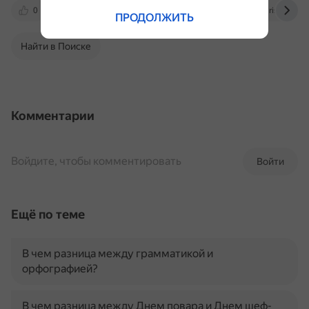
0
intuit.ru
appmaster.io
mobirise.com
ПРОДОЛЖИТЬ
Найти в Поиске
Комментарии
Войдите, чтобы комментировать
Войти
Ещё по теме
В чем разница между грамматикой и
орфографией?
В чем разница между Днем повара и Днем шеф-