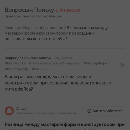
Вопросы к Поиску 
с Алисой
Примеры ответов Поиска с Алисой
Главная
/
Наука и образование
/
В чем разница между
мастером форм и конструктором при создании
пользовательского интерфейса?
Вопрос для Поиска с Алисой
24 декабря
#Разработка
#ПользовательскийИнтерфейс
#МастерФорм
#Конструктор
#Разница
В чем разница между мастером форм и
конструктором при создании пользовательского
интерфейса?
Алиса
Как это работает?
На основе источников, возможны неточности
Разница между мастером форм и конструктором при