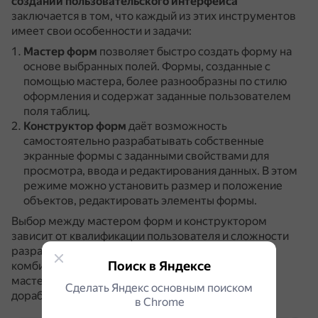
создании пользовательского интерфейса
заключается в том, что каждый из этих инструментов
имеет свои особенности и задачи:
Мастер форм
позволяет быстро создать форму на
основе выбранных полей.
Формы, созданные с
помощью мастера, более разнообразны по стилю
оформления и содержат заданные пользователем
поля таблиц.
Конструктор форм
даёт возможность
самостоятельно разрабатывать собственные
экранные формы с заданными свойствами для
просмотра, ввода и редактирования данных.
В этом
режиме можно установить размер и положение
объектов, редактировать элементы формы.
Выбор между мастером форм и конструктором
зависит от квалификации пользователя и сложности
разрабатываемой формы.
Часто используется
Поиск в Яндексе
комбинированный подход: сначала применяется
мастер формы, а затем полученная форма
Сделать Яндекс основным поиском
дорабатывается в режиме конструктора.
в Сhrome