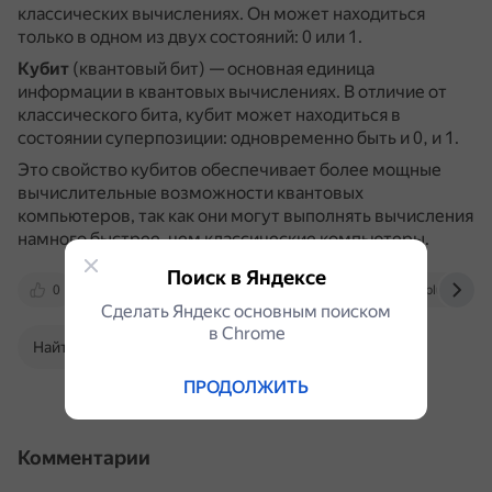
классических вычислениях.
Он может находиться
только в одном из двух состояний: 0 или 1.
Кубит
(квантовый бит) — основная единица
информации в квантовых вычислениях.
В отличие от
классического бита, кубит может находиться в
состоянии суперпозиции: одновременно быть и 0, и 1.
Это свойство кубитов обеспечивает более мощные
вычислительные возможности квантовых
компьютеров, так как они могут выполнять вычисления
намного быстрее, чем классические компьютеры.
Поиск в Яндексе
0
postnauka.org
tproger.ru
nplus1.ru
Сделать Яндекс основным поиском
в Сhrome
Найти в Поиске
ПРОДОЛЖИТЬ
Комментарии