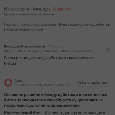
Вопросы к Поиску 
с Алисой
Примеры ответов Поиска с Алисой
Главная
/
Наука и образование
/
В чем разница между кубитом
и классическим битом?
Вопрос для Поиска с Алисой
17 марта
#Кубит
#Бит
#Разница
#Физика
#Квантоваямеханика
В чем разница между кубитом и классическим
битом?
Алиса
Как это работает?
На основе источников, возможны неточности
Основное различие между кубитом и классическим
битом заключается в способности существовать в
нескольких состояниях одновременно
.
Классический бит
— базовая единица информации в