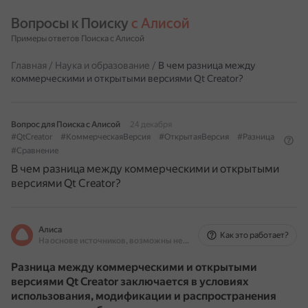
Вопросы к Поиску 
с Алисой
Примеры ответов Поиска с Алисой
Главная
/
Наука и образование
/
В чем разница между
коммерческими и открытыми версиями Qt Creator?
Вопрос для Поиска с Алисой
24 декабря
#QtCreator
#КоммерческаяВерсия
#ОткрытаяВерсия
#Разница
#Сравнение
В чем разница между коммерческими и открытыми
версиями Qt Creator?
Алиса
Как это работает?
На основе источников, возможны неточности
Разница между коммерческими и открытыми
версиями Qt Creator заключается в условиях
использования, модификации и распространения