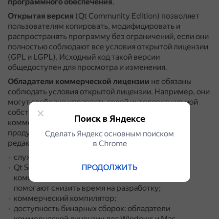
программного обеспечения
.
Открытая версия
(Qt Community Edition) позволяет
пользователям копировать, модифицировать и
распространять программу без ограничений, если они
полностью соблюдают все условия открытой лицензии
(GPL и LGPL).
Исходный код такой версии
общедоступен для просмотра и изменения.
Обладатели коммерческой лицензии
не обязаны
соблюдать условия открытой лицензии.
Например, они
могут свободно управлять своей интеллектуальной
собственностью.
Кроме того, обладатели
Поиск в Яндексе
коммерческой лицензии имеют доступ к таким
продуктам и услугам, которых нет в открытой
Сделать Яндекс основным поиском
редакции:
в Сhrome
служба поддержки от Trolltech;
ПРОДОЛЖИТЬ
Qt Solutions, которые предоставляют новые
компоненты и утилиты для использования с Qt и
помогают снизить время на разработку;
коммерческий компилятор;
доступность бинарных сборок: обладатели
коммерческой лицензии для Windows и Mac