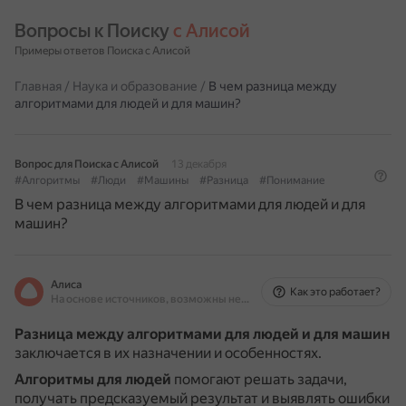
Вопросы к Поиску 
с Алисой
Примеры ответов Поиска с Алисой
Главная
/
Наука и образование
/
В чем разница между
алгоритмами для людей и для машин?
Вопрос для Поиска с Алисой
13 декабря
#Алгоритмы
#Люди
#Машины
#Разница
#Понимание
В чем разница между алгоритмами для людей и для
машин?
Алиса
Как это работает?
На основе источников, возможны неточности
Разница между алгоритмами для людей и для машин
заключается в их назначении и особенностях.
Алгоритмы для людей
помогают решать задачи,
получать предсказуемый результат и выявлять ошибки