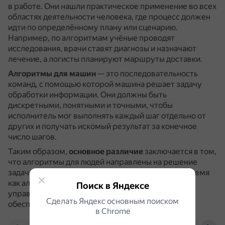
в работе.
Они нашли практическое применение во всех
областях деятельности человека, где процесс должен
идти по определённому плану или сценарию.
Например, по алгоритмам учёные проводят
исследования, врачи ставят диагнозы и назначают
лечение, а логисты планируют маршруты доставки.
Алгоритмы для машин
— это последовательность
команд, с помощью которой машина решает задачу
обработки информации.
Они должны быть
дискретными, понятными и точными, чтобы
исполнитель мог выполнять каждый шаг отдельно от
других и получать искомый результат за конечное
число шагов.
Таким образом,
основное различие
заключается в том,
что алгоритмы для людей направлены на решение
задач в различных областях деятельности, в то время
как алгоритмы для машин ориентированы на
Поиск в Яндексе
управление вычислительными устройствами и
Сделать Яндекс основным поиском
обеспечение их работы.
в Сhrome