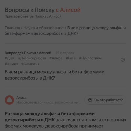
Вопросы к Поиску 
с Алисой
Примеры ответов Поиска с Алисой
Главная
/
Наука и образование
/
В чем разница между альфа- и
бета-формами дезоксирибозы в ДНК?
Вопрос для Поиска с Алисой
15 февраля
#ДНК
#Дезоксирибоза
#Альфа
#Бета
#Нуклеотиды
#Химия
#Биология
В чем разница между альфа- и бета-формами
дезоксирибозы в ДНК?
Алиса
Как это работает?
На основе источников, возможны неточности
Разница между альфа- и бета-формами
дезоксирибозы в ДНК
заключается в том, что в разных
формах молекулы дезоксирибоза принимает