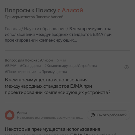
Вопросы к Поиску 
с Алисой
Примеры ответов Поиска с Алисой
Главная
/
Наука и образование
/
В чем преимущества
использования международных стандартов EJMA при
проектировании компенсирующих…
Вопрос для Поиска с Алисой
5 мая
#EJMA
#Стандарты
#КомпенсирующиеУстройства
#Проектирование
#Преимущества
В чем преимущества использования
международных стандартов EJMA при
проектировании компенсирующих устройств?
Алиса
Как это работает?
На основе источников, возможны неточности
Некоторые преимущества использования