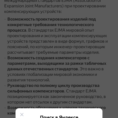
международных стандартов EJMA (Association of
Expansion Joint Manufacturers) при проектировании
компенсирующих устройств:
Возможность проектирования изделий под
конкретные требования технологического
процесса
.
В стандартах EJMA мировой опыт
проектирования и эксплуатации компенсирующих
устройств представлен в виде формул, графиков и
пояснений, по которым инженер-проектировщик
рассчитывает требуемые параметры изделия.
Возможность создания компенсаторов с
параметрами, выходящими за рамки табличных
данных отечественных стандартов
.
Это важно в
условиях глобализации мировой экономики и
развития технологий.
Руководство по полному циклу производства
сильфонных компенсаторов
.
Стандарт EJMA
позиционируется как законченное руководство, в
котором нет отсылок к другим стандартам.
Возможность обращения к членам технического
комитета EJMA
.
В документе приведены имена
Поиск в Яндексе