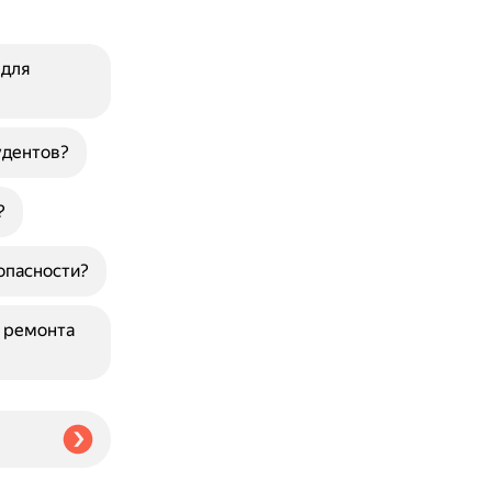
 для
удентов?
?
опасности?
я ремонта