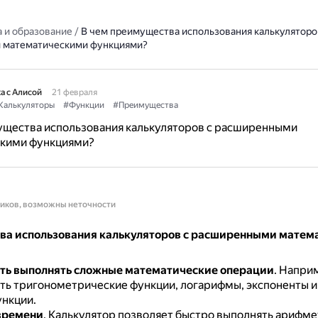
 и образование
/
В чем преимущества использования калькуляторо
 математическими функциями?
а с Алисой
21 февраля
Калькуляторы
#Функции
#Преимущества
ущества использования калькуляторов с расширенными
кими функциями?
ников, возможны неточности
а использования калькуляторов с расширенными матем
ть выполнять сложные математические операции
.
Наприм
ть тригонометрические функции, логарифмы, экспоненты и
нкции.
времени
.
Калькулятор позволяет быстро выполнять арифме