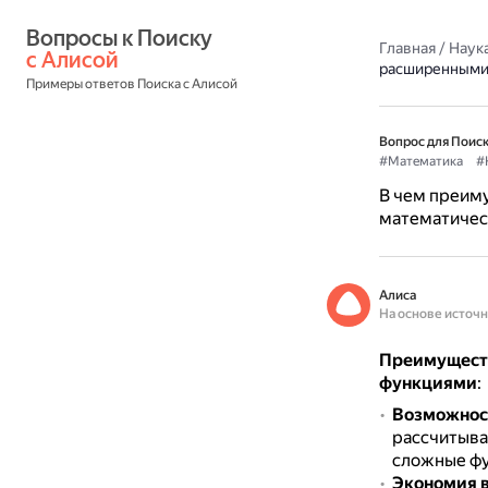
Вопросы к Поиску 
Главная
/
Наука
с Алисой
расширенными
Примеры ответов Поиска с Алисой
Вопрос для Поиск
#Математика
#
В чем преим
математичес
Алиса
На основе источ
Преимуществ
функциями
:
Возможнос
рассчитыва
сложные фу
Экономия 