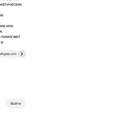
ематических
ые
не или
к.
 помогают
а.
dhgate.com
Войти