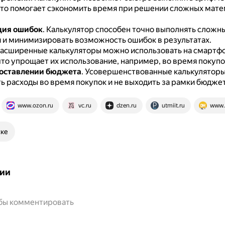
что помогает сэкономить время при решении сложных мат
ия ошибок
.
Калькулятор способен точно выполнять сложн
 и минимизировать возможность ошибок в результатах.
асширенные калькуляторы можно использовать на смартфо
что упрощает их использование, например, во время покупо
составлении бюджета
.
Усовершенствованные калькуляторы
ь расходы во время покупок и не выходить за рамки бюджет
www.ozon.ru
vc.ru
dzen.ru
utmiit.ru
www.
ске
ии
обы комментировать