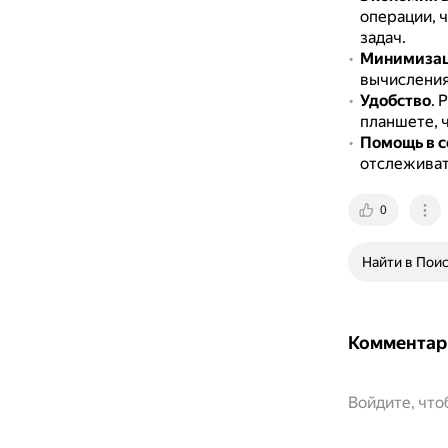
операции, 
задач.
Минимизац
вычисления
Удобство
.
Р
планшете, 
Помощь в 
отслеживат
0
Найти в Пои
Комментар
Войдите, чт