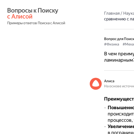
Вопросы к Поиску 
Главная
/
Наука
с Алисой
сравнению с л
Примеры ответов Поиска с Алисой
Вопрос для Поиск
#Физика
#Меха
В чем преиму
ламинарным
Алиса
На основе источ
Преимуществ
Повышенно
происходит
процессов,
Увеличение
в погранич