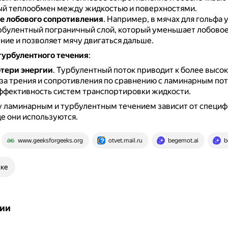
й теплообмен между жидкостью и поверхностями.
 лобового сопротивления
.
Например, в мячах для гольфа 
рбулентный пограничный слой, который уменьшает лобово
ние и позволяет мячу двигаться дальше.
турбулентного течения
:
тери энергии
.
Турбулентный поток приводит к более высо
-за трения и сопротивления по сравнению с ламинарным пот
эффективность систем транспортировки жидкости.
 ламинарным и турбулентным течением зависит от специф
де они используются.
www.geeksforgeeks.org
otvet.mail.ru
begemot.ai
b
ске
ии