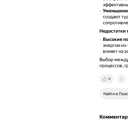
эффективны
Уменьшение
создают ту
сопротивле
Недостатки 
Высокие по
энергии из
влияет на 
Выбор между
процессов, г
0
Найти в Пои
Комментар