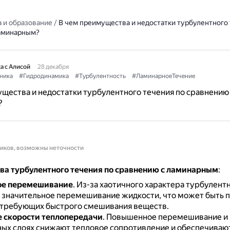
 и образование
/
В чем преимущества и недостатки турбулентного 
аминарным?
а с Алисой
28 декабря
ника
#Гидродинамика
#Турбулентность
#ЛаминарноеТечение
щества и недостатки турбулентного течения по сравнению
?
ников, возможны неточности
а турбулентного течения по сравнению с ламинарным
:
е перемешивание
.
Из-за хаотичного характера турбулентн
 значительное перемешивание жидкости, что может быть п
 требующих быстрого смешивания веществ.
 скорости теплопередачи
.
Повышенное перемешивание и
ных слоях снижают тепловое сопротивление и обеспечиваю