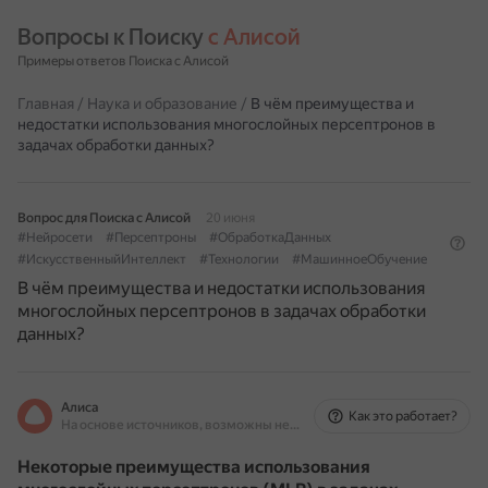
Вопросы к Поиску 
с Алисой
Примеры ответов Поиска с Алисой
Главная
/
Наука и образование
/
В чём преимущества и
недостатки использования многослойных персептронов в
задачах обработки данных?
Вопрос для Поиска с Алисой
20 июня
#Нейросети
#Персептроны
#ОбработкаДанных
#ИскусственныйИнтеллект
#Технологии
#МашинноеОбучение
В чём преимущества и недостатки использования
многослойных персептронов в задачах обработки
данных?
Алиса
Как это работает?
На основе источников, возможны неточности
Некоторые преимущества использования