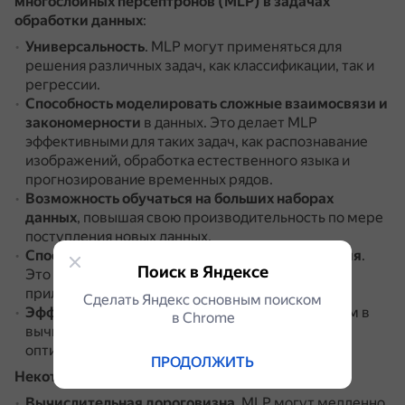
многослойных персептронов (MLP) в задачах
обработки данных
:
Универсальность
.
MLP могут применяться для
решения различных задач, как классификации, так и
регрессии.
Способность моделировать сложные взаимосвязи и
закономерности
в данных.
Это делает MLP
эффективными для таких задач, как распознавание
изображений, обработка естественного языка и
прогнозирование временных рядов.
Возможность обучаться на больших наборах
данных
, повышая свою производительность по мере
поступления новых данных.
Способность хорошо обобщать данные обучения
.
Поиск в Яндексе
Это способствует надёжности MLP в реальных
приложениях.
Сделать Яндекс основным поиском
Эффективное обучение
благодаря достижениям в
в Сhrome
вычислительной мощности и алгоритмах
оптимизации.
ПРОДОЛЖИТЬ
Некоторые недостатки использования MLP
:
Вычислительная дороговизна
.
MLP могут медленно