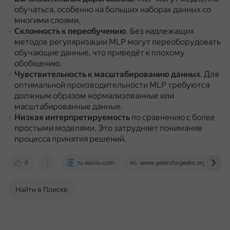
обучаться, особенно на больших наборах данных со
многими слоями.
Склонность к переобучению
.
Без надлежащих
методов регуляризации MLP могут переоборудовать
обучающие данные, что приведёт к плохому
обобщению.
Чувствительность к масштабированию данных
.
Для
оптимальной производительности MLP требуются
должным образом нормализованные или
масштабированные данные.
Низкая интерпретируемость
по сравнению с более
простыми моделями.
Это затрудняет понимание
процесса принятия решений.
0
ru.easiio.com
www.geeksforgeeks.org
Найти в Поиске