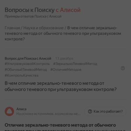
Вопросы к Поиску 
с Алисой
Примеры ответов Поиска с Алисой
Главная
/
Наука и образование
/
В чем отличие зеркально-
теневого метода от обычного теневого при ультразвуковом
контроле?
Вопрос для Поиска с Алисой
13 декабря
#УльтразвуковойКонтроль
#ЗеркальноТеневойМетод
#ОбычныйТеневойМетод
#ОтличиеМетодов
#КонтрольКачества
В чем отличие зеркально-теневого метода от
обычного теневого при ультразвуковом контроле?
Алиса
Как это работает?
На основе источников, возможны неточности
Отличие зеркально-теневого метода от обычного