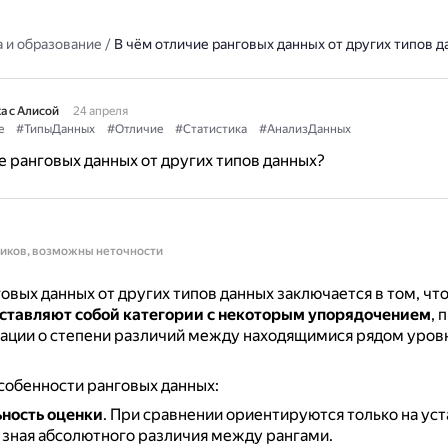
 и образование
/
В чём отличие ранговых данных от других типов д
а с Алисой
24 апреля
е
#ТипыДанных
#Отличие
#Статистика
#АнализДанных
е ранговых данных от других типов данных?
ников, возможны неточности
овых данных от других типов данных заключается в том, чт
ставляют собой категории с некоторым упорядочением
, 
ации о степени различий между находящимися рядом уров
собенности ранговых данных:
ность оценки
.
При сравнении ориентируются только на ус
е зная абсолютного различия между рангами.