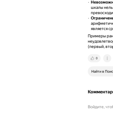
Невозможно
шкалы нельз
превосходи
Ограничени
арифметиче
является с
Примеры ран
неудовлетвор
(первый, вто
0
Найти в Пои
Комментар
Войдите, чт