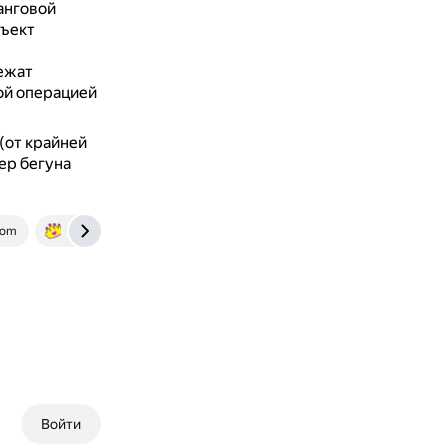
анговой
бъект
ежат
ой операцией
(от крайней
ер бегуна
com
kurst.org
Войти