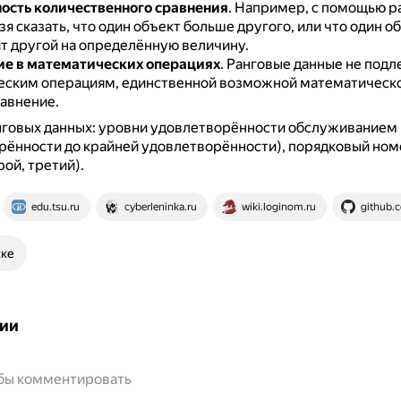
сть количественного сравнения
.
Например, с помощью р
я сказать, что один объект больше другого, или что один о
т другой на определённую величину.
е в математических операциях
.
Ранговые данные не подл
ским операциям, единственной возможной математическ
равнение.
говых данных: уровни удовлетворённости обслуживанием 
ённости до крайней удовлетворённости), порядковый ном
рой, третий).
edu.tsu.ru
cyberleninka.ru
wiki.loginom.ru
github.
ске
ии
обы комментировать