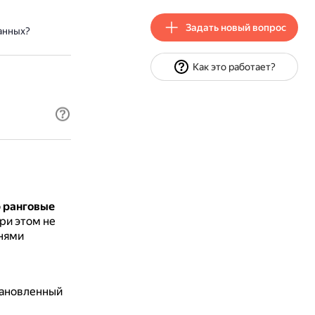
Задать новый вопрос
анных?
Как это работает?
о
ранговые
при этом не
нями
тановленный