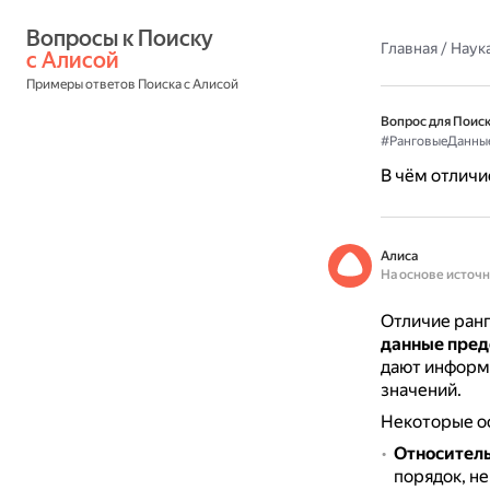
Вопросы к Поиску 
Главная
/
Наука
с Алисой
Примеры ответов Поиска с Алисой
Вопрос для Поиск
#РанговыеДанны
В чём отличи
Алиса
На основе источ
Отличие ранг
данные пред
дают информ
значений.
Некоторые о
Относитель
порядок, н