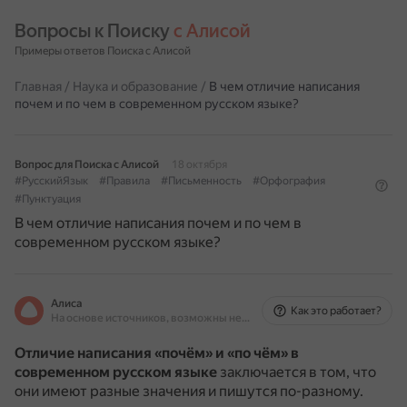
Вопросы к Поиску 
с Алисой
Примеры ответов Поиска с Алисой
Главная
/
Наука и образование
/
В чем отличие написания
почем и по чем в современном русском языке?
Вопрос для Поиска с Алисой
18 октября
#РусскийЯзык
#Правила
#Письменность
#Орфография
#Пунктуация
В чем отличие написания почем и по чем в
современном русском языке?
Алиса
Как это работает?
На основе источников, возможны неточности
Отличие написания «почём» и «по чём» в
современном русском языке
заключается в том, что
они имеют разные значения и пишутся по-разному.