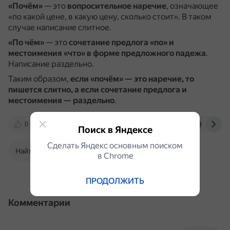
«Почём»
— это
вопросительное наречие
, означающее
«по какой цене, в какую цену, сколько стоит».
В таком
случае написание слитное.
«По чём»
— это
сочетание предлога «по» и
местоимения «что» в форме предложного падежа
.
Написание раздельно.
Таким образом,
если «почём» — это наречие, то
пишется слитно, а если сочетание предлога и
местоимения — раздельно
.
0
gramota.ru
ru.wiktionary.org
gramota.
Поиск в Яндексе
Сделать Яндекс основным поиском
Найти в Поиске
в Сhrome
ПРОДОЛЖИТЬ
Комментарии