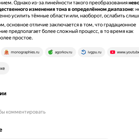
нием.
Однако из-за линейности такого преобразования
нев
щественного изменения тона в определённом диапазоне
: 
нно усилить тёмные области или, наоборот, ослабить слиш
м, основное отличие заключается в том, что градационное
ие предполагает более сложный процесс, в то время как
олее простое.
monographies.ru
agorkov.ru
ivgpu.ru
www.youtub
ске
ии
обы комментировать
е