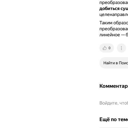
преобразова
добиться су
целенаправле
Таким образо
преобразован
линейное — б
0
Найти в Пои
Комментар
Войдите, чт
Ещё по тем