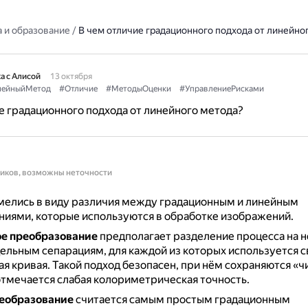
 и образование
/
В чем отличие градационного подхода от линейно
а с Алисой
13 октября
нейныйМетод
#Отличие
#МетодыОценки
#УправлениеРисками
е градационного подхода от линейного метода?
ников, возможны неточности
мелись в виду различия между градационным и линейным
иями, которые используются в обработке изображений.
е преобразование
предполагает разделение процесса на н
дельным сепарациям, для каждой из которых используется с
ая кривая.
Такой подход безопасен, при нём сохраняются «ч
отмечается слабая колориметрическая точность.
еобразование
считается самым простым градационным