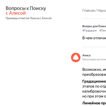
Вопросы к Поиску 
Главная
/
Наука
с Алисой
Примеры ответов Поиска с Алисой
Вопрос для Поиск
#Градация
#Ли
В чем отличи
Алиса
На основе источ
Возможно, и
преобразован
Градационно
этапов по от
калибровочн
но при этом 
Линейное пр