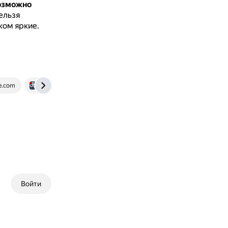
озможно
нельзя
ком яркие.
e.com
forum.rudtp.ru
Войти