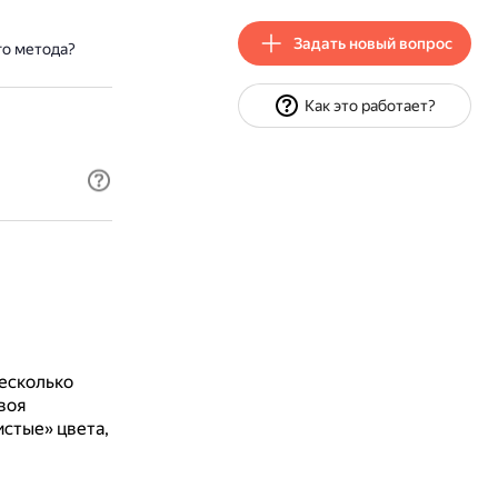
Задать новый вопрос
го метода?
Как это работает?
есколько
воя
истые» цвета,