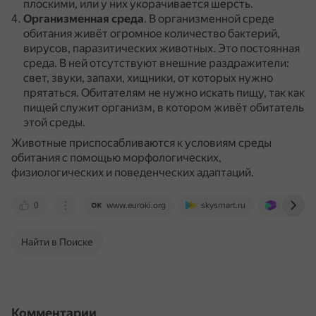
плоскими, или у них укорачивается шерсть.
Организменная среда
.
В организменной среде
обитания живёт огромное количество бактерий,
вирусов, паразитических животных.
Это постоянная
среда.
В ней отсутствуют внешние раздражители:
свет, звуки, запахи, хищники, от которых нужно
прятаться.
Обитателям не нужно искать пищу, так как
пищей служит организм, в котором живёт обитатель
этой среды.
Животные приспосабливаются к условиям среды
обитания с помощью морфологических,
физиологических и поведенческих адаптаций.
0
www.euroki.org
skysmart.ru
ru.ruwiki.
Найти в Поиске
Комментарии