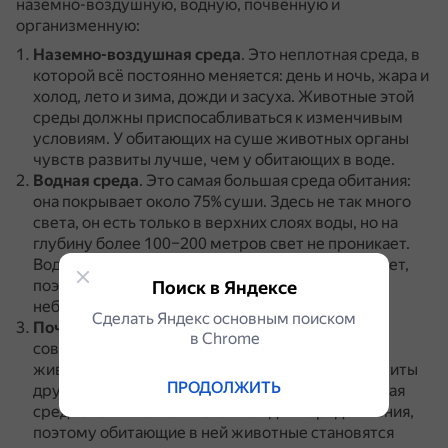
наземно-воздушную, водную, почвенную и
организменную:
Наземно-воздушная среда
.
Это неплотная среда, в
которой всё постоянно меняется: день и ночь, жара и
холод, лето и зима, дожди и засуха.
Животные этой
среды должны приспосабливаться к изменчивым
условиям.
У обитающих на суше животных органы
чувств развиты лучше, чем у обитающих в воде.
Водная среда
.
Это самая большая среда обитания:
она покрывает около 75% суши.
Здесь не так много
света, он есть только в верхних слоях воды, но на
глубину более 100–200 метров свет не проникает.
Вода медленно нагревается и медленно остывает,
поэтому перепады температур в этой среде
Поиск в Яндексе
небольшие.
Сделать Яндекс основным поиском
Почвенная среда
.
В почвенной среде обитания
в Сhrome
совсем нет света, поэтому у животных, в ней
живущих, плохо развито зрение, но лучше развиты
ПРОДОЛЖИТЬ
другие органы чувств: слух, обоняние.
Почвенная
среда очень плотная и сложная для передвижения,
поэтому обитающие в ней животные становятся