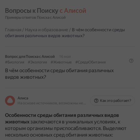
Вопросы к Поиску 
с Алисой
Примеры ответов Поиска с Алисой
Главная
/
Наука и образование
/
В чём особенности среды
обитания различных видов животных?
Вопрос для Поиска с Алисой
16 мая
#Биология
#Экология
#Животные
#СредаОбитания
В чём особенности среды обитания различных
видов животных?
Алиса
Как это работает?
На основе источников, возможны неточности
Особенности среды обитания различных видов
животных
заключаются в уникальных условиях, к
которым организмы приспосабливаются.
Выделяют
несколько основных сред обитания животных: