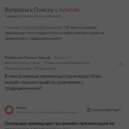
Вопросы к Поиску 
с Алисой
Примеры ответов Поиска с Алисой
Главная
/
Наука и образование
/
В чем основные
преимущества и недостатки онлайн-презентаций по
сравнению с традиционными?
Вопрос для Поиска с Алисой
9 февраля
#ОнлайнПрезентации
#ТрадиционныеПрезентации
#Преимущества
#Недостатки
В чем основные преимущества и недостатки
онлайн-презентаций по сравнению с
традиционными?
Алиса
Как это работает?
На основе источников, возможны неточности
Основные преимущества онлайн-презентаций по