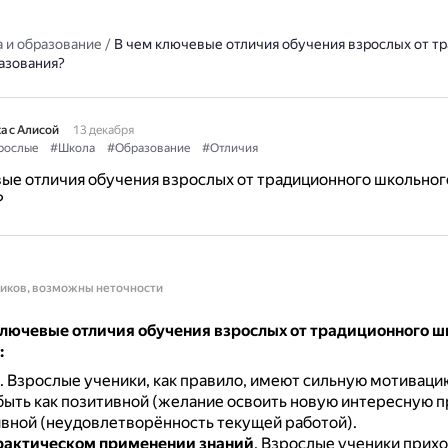
 и образование
/
В чем ключевые отличия обучения взрослых от т
азования?
а с Алисой
13 декабря
рослые
#Школа
#Образование
#Отличия
ые отличия обучения взрослых от традиционного школьног
?
ников, возможны неточности
лючевые отличия обучения взрослых от традиционного ш
:
.
Взрослые ученики, как правило, имеют сильную мотиваци
быть как позитивной (желание освоить новую интересную п
тивной (неудовлетворённость текущей работой).
рактическом применении знаний
.
Взрослые ученики прихо