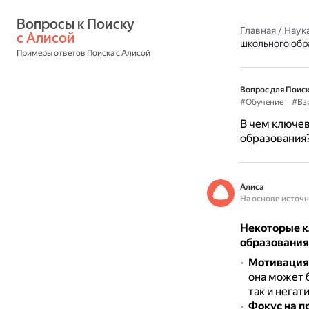
Вопросы к Поиску 
Главная
/
Наука
с Алисой
школьного обр
Примеры ответов Поиска с Алисой
Вопрос для Поиск
#Обучение
#Вз
В чем ключев
образования
Алиса
На основе источ
Некоторые к
образования
Мотивация
она может 
так и нега
Фокус на п