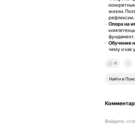
конкретным
жизни.
Поэт
рефлексии.
Опора на 
компетенц
фундамент.
Обучение н
чему и как
0
Найти в Пои
Комментар
Войдите, чт