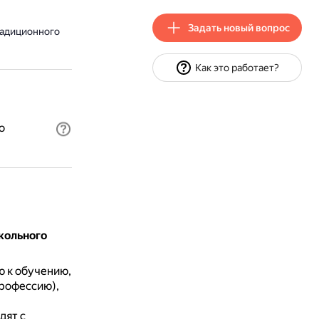
Задать новый вопрос
радиционного
Как это работает?
о
кольного
ю к обучению,
рофессию),
дят с