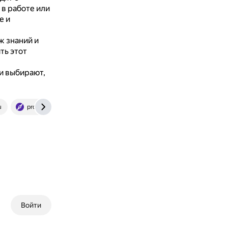
в работе или
е и
ж знаний и
ть этот
и выбирают,
u
propostuplenie.ru
Войти