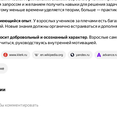
 запросом и желанием получить навыки для решения задач 
ому меньше времени уделяется теории, больше — практик
имеющийся опыт
.
У взрослых учеников за плечами есть бага
ий.
Новые знания должны органично встраиваться и дополня
осит добровольный и осознанный характер
.
Взрослые сам
 учиться, руководствуясь внутренней мотивацией.
www.klerk.ru
en.wikipedia.org
yandex.ru
advance.r
ске
ии
обы комментировать