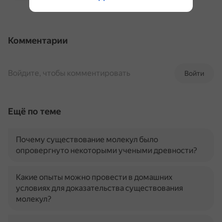
Комментарии
Войдите, чтобы комментировать
Войти
Ещё по теме
Почему существование молекул было
опровергнуто некоторыми учеными древности?
Какие опыты можно провести в домашних
условиях для доказательства существования
молекул?