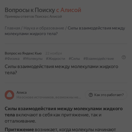
Вопросы к Поиску 
с Алисой
Примеры ответов Поиска с Алисой
Главная
/
Наука и образование
/
Силы взаимодействия между
молекулами жидкого тела?
Вопрос из Яндекс Кью
22 ноября
#Физика
#Молекулы
#Жидкости
#Силы
#Взаимодействие
Силы взаимодействия между молекулами жидкого
тела?
Алиса
Как это работает?
На основе источников, возможны неточности
Силы взаимодействия между молекулами жидкого
тела
включают в себя как притяжение, так и
отталкивание.
Притяжение
возникает, когда молекулы начинают